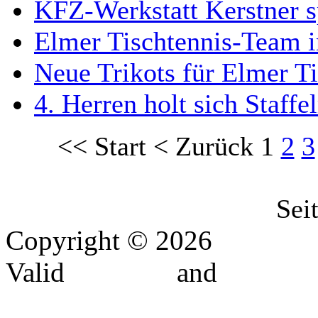
KFZ-Werkstatt Kerstner s
Elmer Tischtennis-Team i
Neue Trikots für Elmer T
4. Herren holt sich Staffe
<<
Start
<
Zurück
1
2
3
Sei
Copyright © 2026
MTV-El
Valid
XHTML
and
CSS