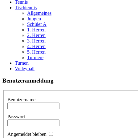
Tennis
Tischtennis
Allgemeines
Jungen
Schüler A
1. Herren
2. Herren
3. Herren
4. Herren
5. Herren
Turniere
Turnen
Volleyball
Benutzeranmeldung
Benutzername
Passwort
Angemeldet bleiben