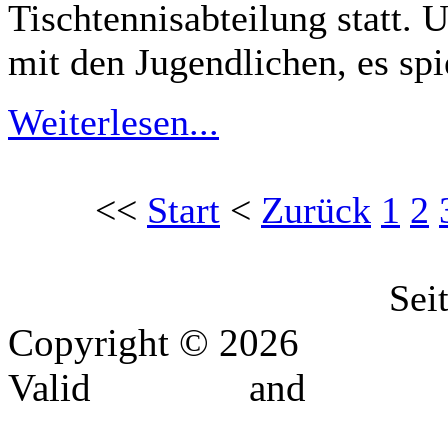
Tischtennisabteilung statt.
mit den Jugendlichen, es spi
Weiterlesen...
<<
Start
<
Zurück
1
2
Sei
Copyright © 2026
MTV-El
Valid
XHTML
and
CSS