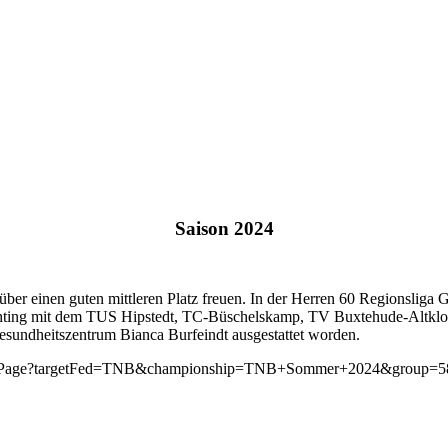
Saison 2024
über einen guten mittleren Platz freuen. In der Herren 60 Regionsliga
chting mit dem TUS Hipstedt, TC-Büschelskamp, TV Buxtehude-Altklo
esundheitszentrum Bianca Burfeindt ausgestattet worden.
groupPage?targetFed=TNB&championship=TNB+Sommer+2024&group=5