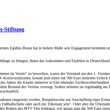
-Stiftung
nten Egidius Braun hat in hohem Maße sein Engagement bestimmt und 
tlinge zu bringen, ihnen das Ankommen und Einleben in Deutschland zu 
ommen im Verein" zu bewerben, waren der Vorstand um den 1. Vorsitze
reisvorsitzender, konnte jetzt einen mit 500 Euro dotierten Scheck fü
des Jahres die Kinder mehrerer in Elm lebender Asylbewerberfamilien f
 dem Bestand des Vereins versorgt. Seither nehmen sie regelmäßig am T
wuchsarbeit.
hmen eingesetzt werden. Beispielsweise zur Anschaffung einer Erstausst
 Fußballschuhe oder auch ein Trikotsatz sein". Oder aber die Übernahm
in den Reihen des MTV Elm festlegen, wie genau man die 500 Euro eins