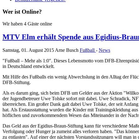
Wer ist Online?
Wir haben 4 Gäste online
MTV Elm erhält Spende aus Egidius-Braun
Samstag, 01. August 2015
Arne Busch
Fußball
-
News
"Fußball – Mehr als 1:0". Dieses Lebensmotto vom DFB-Ehrenpräside
in Deutschland entwickelt.
Mit Hilfe des Fußballs ein wenig Abwechslung in den Alltag der Flüch
DFB-Stiftung.
Als es darum ging, sich beim DFB um Gelder aus der Aktion "Willk
der Jugendbetreuer Uwe Tolske sofort mit dabei. Uwe Schradick, NFV-K
überreichen. Ein großer Dank galt dabei Uwe Tolske, der seit Anfang 
hat. Als Erstausstattung wurden die Kinder mit Trainingskleidung aus
höflichen und zuvorkommendem Wesen das Miteinander in der Nach
Das Geld aus der Egidius-Braun-Stiftung kann für verschiedene Maßna
Verfolgung oder Hunger ja zumeist alles verloren haben. "Das können
zu entlasten". Auf einer der nächsten Vorstandssitzungen will man 